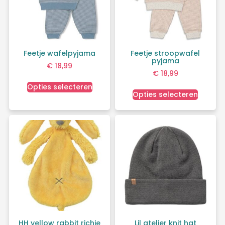
Feetje wafelpyjama
Feetje stroopwafel
pyjama
€
18,99
€
18,99
Opties selecteren
Opties selecteren
HH yellow rabbit richie
Lil atelier knit hat