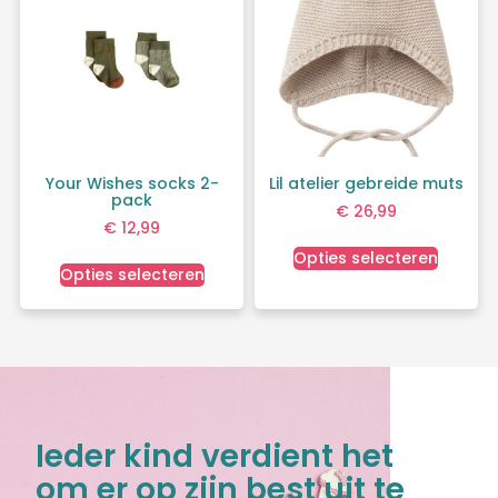
Your Wishes socks 2-
Lil atelier gebreide muts
pack
€
26,99
€
12,99
Opties selecteren
Opties selecteren
Ieder kind verdient het
om er op zijn best uit te