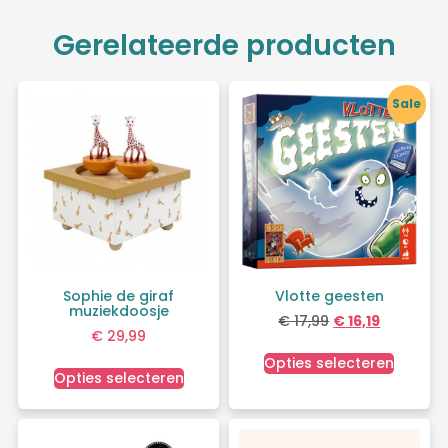
Gerelateerde producten
Sale
Sophie de giraf
Vlotte geesten
muziekdoosje
€
17,99
€
16,19
€
29,99
Opties selecteren
Opties selecteren