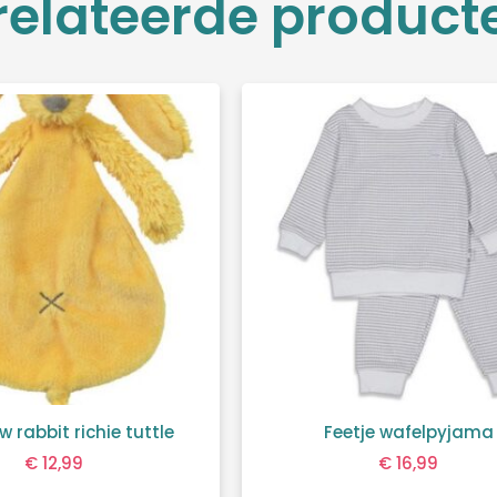
relateerde product
w rabbit richie tuttle
Feetje wafelpyjama
€
12,99
€
16,99