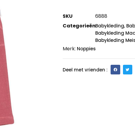
SKU
6888
Categorieën
,
Babykleding
Bab
Babykleding Maa
Babykleding Mei
Merk:
Noppies
Deel met vrienden :