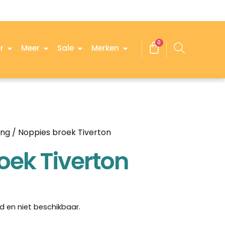
0
r
Meer
Sale
Merken
ing
/ Noppies broek Tiverton
oek Tiverton
d en niet beschikbaar.