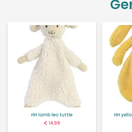
Ge
HH lamb leo tuttle
HH yello
€
14,99