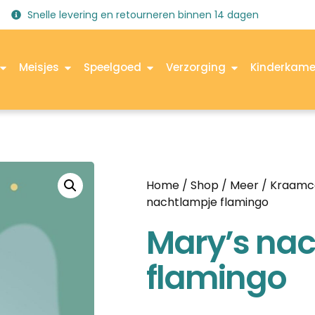
Snelle levering en retourneren binnen 14 dagen
Meisjes
Speelgoed
Verzorging
Kinderkame
Home
/
Shop
/
Meer
/
Kraamc
nachtlampje flamingo
Mary’s na
flamingo