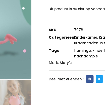
Dit product is nu niet op voorraa
SKU
7978
Categorieën
,
Kinderkamer
Kr
Kraamcadeaus M
Tags
,
flamingo
kinder
nachtlampje
Merk:
Mary's
Deel met vrienden :