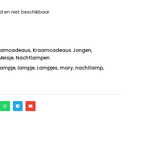
d en niet beschikbaar.
,
,
aamcadeaus
Kraamcadeaus Jongen
,
eisje
Nachtlampen
,
,
,
,
,
lampje
lampje
Lampjes
mary
nachtlamp