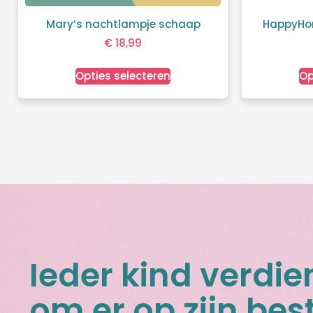
Mary’s nachtlampje schaap
HappyHors
€
18,99
Opties selecteren
Op
Ieder kind verdie
om er op zijn best