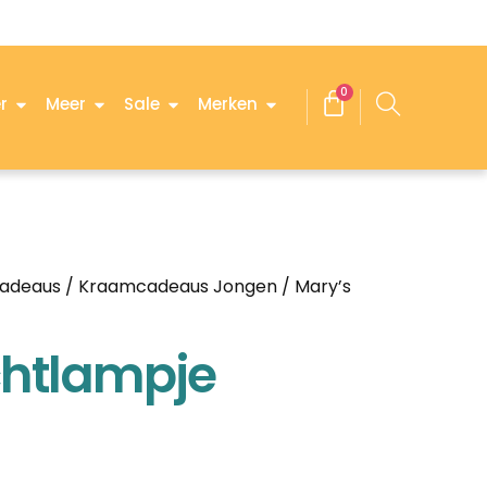
0
r
Meer
Sale
Merken
adeaus
/
Kraamcadeaus Jongen
/ Mary’s
chtlampje