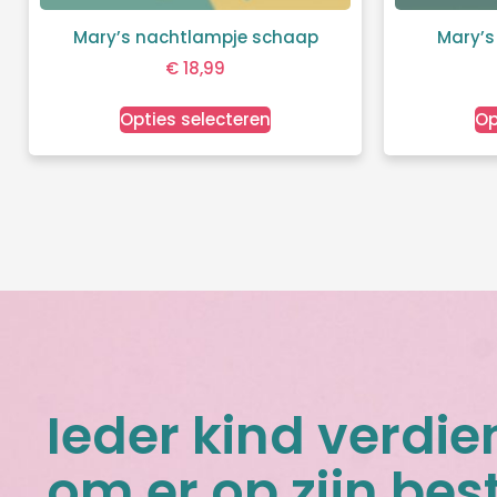
Mary’s nachtlampje schaap
Mary’s
€
18,99
Opties selecteren
Op
Ieder kind verdie
om er op zijn best