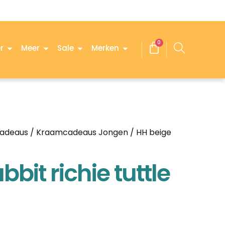
0
r
Meer
Sale
Merken
adeaus
/
Kraamcadeaus Jongen
/ HH beige
bit richie tuttle