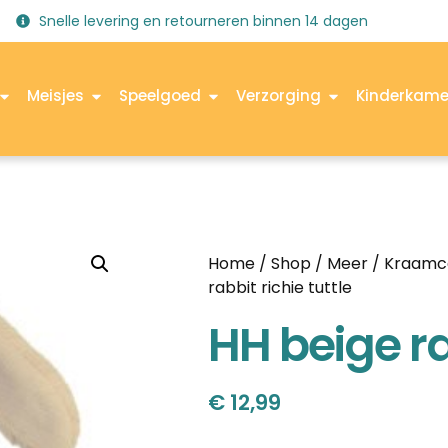
Snelle levering en retourneren binnen 14 dagen
Meisjes
Speelgoed
Verzorging
Kinderkame
Home
/
Shop
/
Meer
/
Kraamc
rabbit richie tuttle
HH beige rab
€
12,99