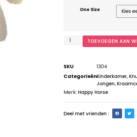
One Size
TOEVOEGEN AAN W
SKU
1304
Categorieën
,
Kinderkamer
Knu
,
Jongen
Kraamca
Merk:
Happy Horse
Deel met vrienden :