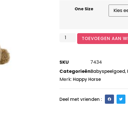
One Size
TOEVOEGEN AAN W
SKU
7434
Categorieën
,
Babyspeelgoed
Merk:
Happy Horse
Deel met vrienden :