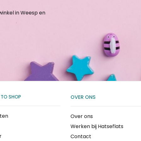
gwinkel in Weesp en
 TO SHOP
OVER ONS
cten
Over ons
Werken bij Hatseflats
r
Contact