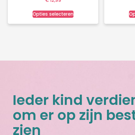
€
12,99
Opties selecteren
Op
Ieder kind verdie
om er op zijn best
zien