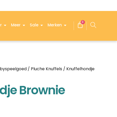
0
r
Meer
Sale
Merken
byspeelgoed
/
Pluche Knuffels
/ Knuffelhondje
dje Brownie