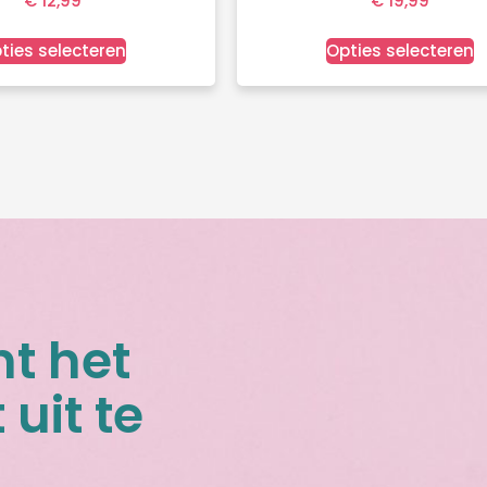
€
12,99
€
19,99
ties selecteren
Opties selecteren
nt het
 uit te