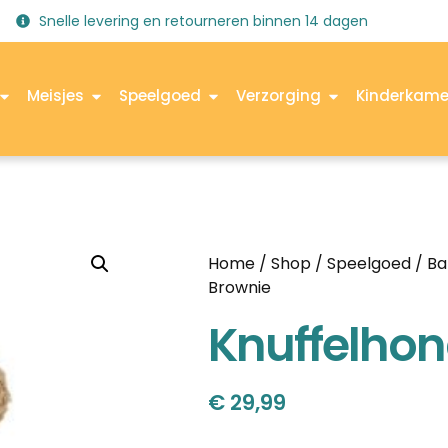
Snelle levering en retourneren binnen 14 dagen
Meisjes
Speelgoed
Verzorging
Kinderkame
Home
/
Shop
/
Speelgoed
/
Ba
Brownie
Knuffelhon
€
29,99