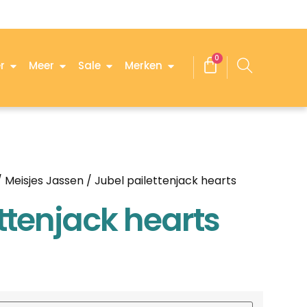
0
r
Meer
Sale
Merken
/
Meisjes Jassen
/ Jubel pailettenjack hearts
ttenjack hearts