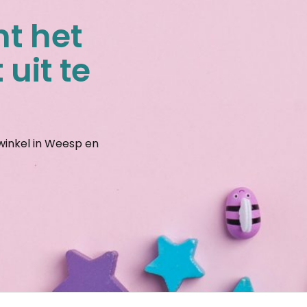
nt het
 uit te
gwinkel in Weesp en