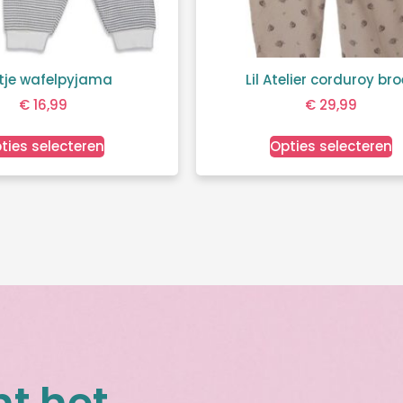
tje wafelpyjama
Lil Atelier corduroy br
€
16,99
€
29,99
ties selecteren
Opties selecteren