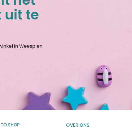
nt het
 uit te
gwinkel in Weesp en
 TO SHOP
OVER ONS