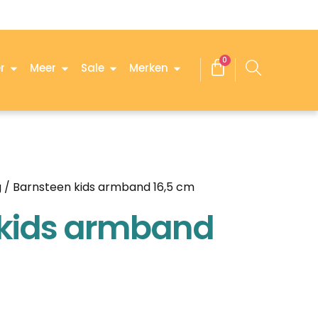
0
r
Meer
Sale
Merken
g
/ Barnsteen kids armband 16,5 cm
 kids armband