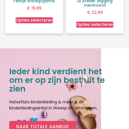
Feetje wafelpyjama
Lil Atelier legging
merinowol
€
16,99
€
22,99
Opties selecteren
Opties selecteren
Ieder kind verdient het
om er op zijn best uit te
zien
Hatseflats kinderkleding & meer is de
kinderkledingwinkel in Weesp en omstreken.
NAAR TOTALE AANBOD