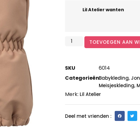
Lil Atelier wanten
TOEVOEGEN AAN W
SKU
6014
Categorieën
,
Babykleding
Jon
,
Meisjeskleding
M
Merk:
Lil Atelier
Deel met vrienden :