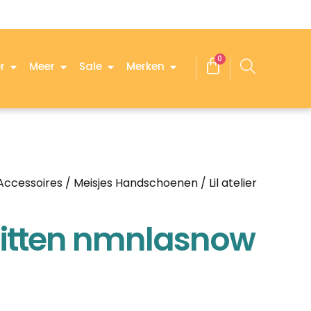
0
r
Meer
Sale
Merken
 Accessoires
/
Meisjes Handschoenen
/ Lil atelier
 mitten nmnlasnow