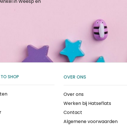
gwinkel in Weesp en
 TO SHOP
OVER ONS
cten
Over ons
Werken bij Hatseflats
r
Contact
Algemene voorwaarden