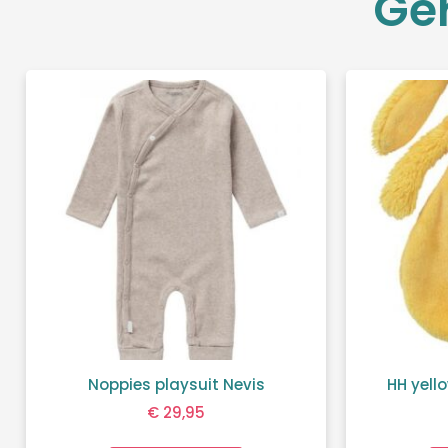
Ge
Noppies playsuit Nevis
HH yello
€
29,95