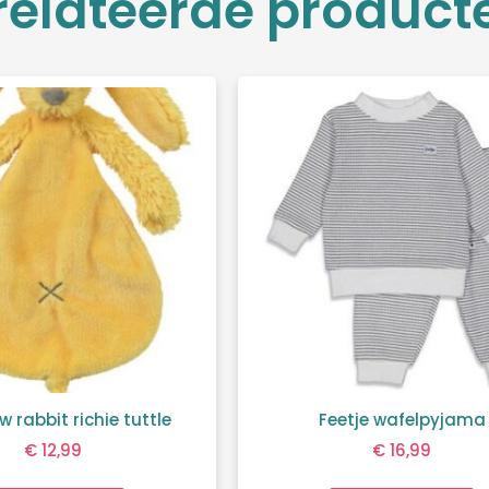
relateerde product
w rabbit richie tuttle
Feetje wafelpyjama
€
12,99
€
16,99