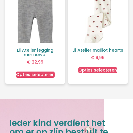
Lil Atelier legging
Lil Atelier maillot hearts
merinowol
€
9,99
€
22,99
Opties selecteren
Opties selecteren
Ieder kind verdient het
om er op zijn best uit te