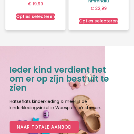
nmmnalu
€
19,99
€
22,99
Opties selecteren
Opties selecteren
Ieder kind verdient het
om er op zijn best uit te
zien
Hatseflats kinderkleding & meer is de
kinderkledingwinkel in Weesp en omstreken.
NAAR TOTALE AANBOD