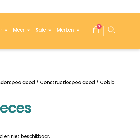
0
r
Meer
Sale
Merken
nderspeelgoed
/
Constructiespeelgoed
/ Coblo
ieces
d en niet beschikbaar.