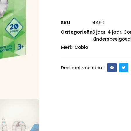
SKU
4490
Categorieën
,
,
3 jaar
4 jaar
Co
Kinderspeelgoed
Merk:
Coblo
Deel met vrienden :