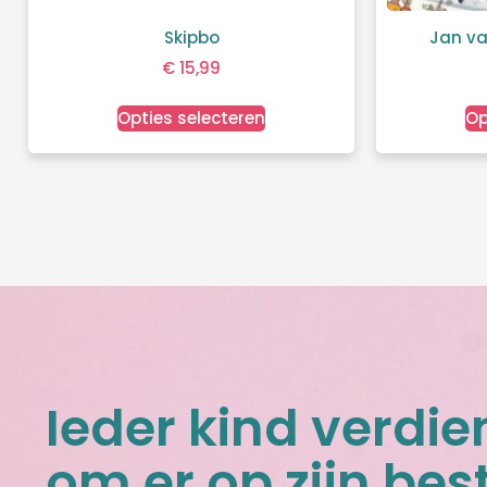
Skipbo
Jan va
€
15,99
Opties selecteren
Op
Ieder kind verdie
om er op zijn best