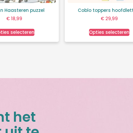
n Haasteren puzzel
Coblo toppers hoofdlet
€
18,99
€
29,99
ties selecteren
Opties selecteren
nt het
 uit te