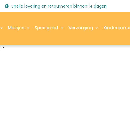
Snelle levering en retourneren binnen 14 dagen
Meisjes
Speelgoed
Verzorging
Kinderkame
r”