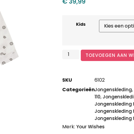
€
39,99
Kids
TOEVOEGEN AAN W
SKU
6102
Categorieën
,
Jongenskleding
,
110
Jongenskledi
Jongenskleding 
Jongenskleding 
Jongenskleding 
Merk:
Your Wishes