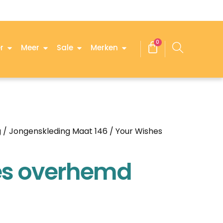
0
r
Meer
Sale
Merken
g
/
Jongenskleding Maat 146
/ Your Wishes
es overhemd