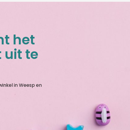
nt het
 uit te
gwinkel in Weesp en