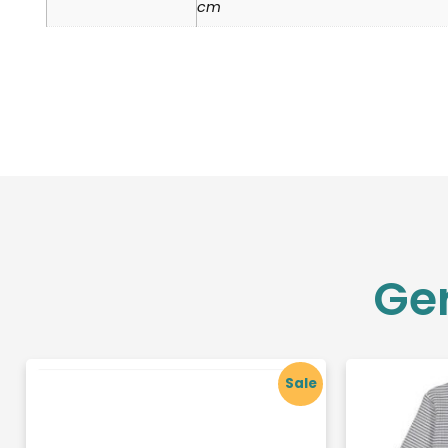
cm
Ge
Sale