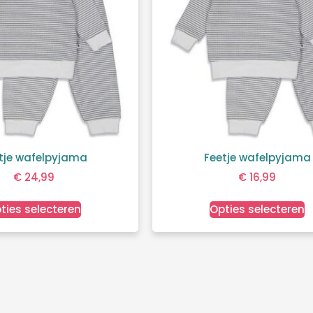
tje wafelpyjama
Feetje wafelpyjama
€
24,99
€
16,99
ties selecteren
Opties selecteren