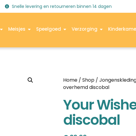
Snelle levering en retourneren binnen 14 dagen
Meisjes
Speelgoed
Verzorging
Kinderkame
Home
/
Shop
/
Jongenskledin
overhemd discobal
Your Wish
discobal