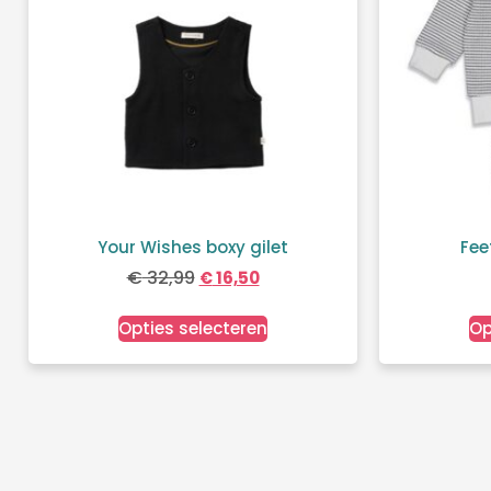
Your Wishes boxy gilet
Fee
€
32,99
€
16,50
Opties selecteren
Op