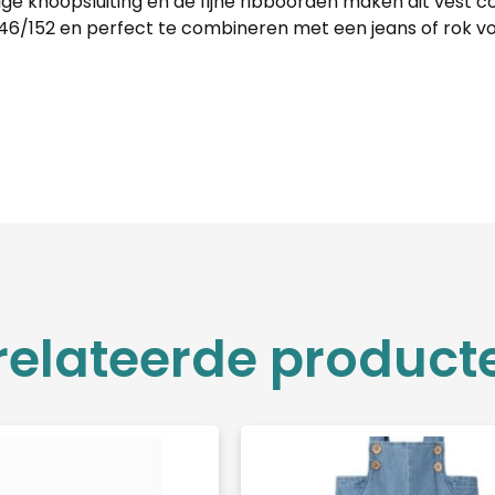
dige knoopsluiting en de fijne ribboorden maken dit vest 
46/152 en perfect te combineren met een jeans of rok vo
relateerde product