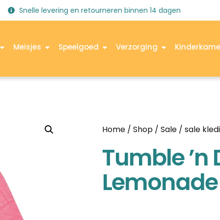
Snelle levering en retourneren binnen 14 dagen
Meisjes
Speelgoed
Verzorging
Kinderkame
Home
/
Shop
/
Sale
/
sale kled
Tumble ’n 
Lemonade