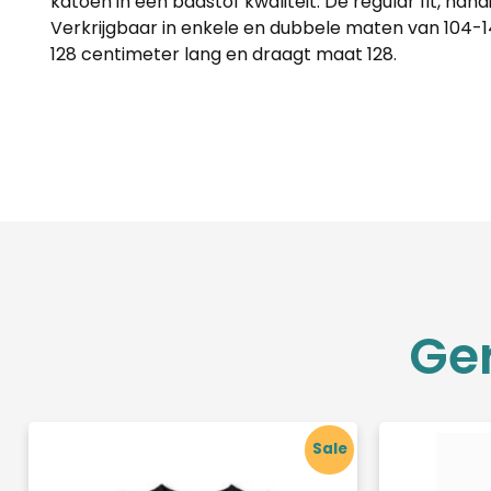
katoen in een badstof kwaliteit. De regular fit, han
Verkrijgbaar in enkele en dubbele maten van 104-1
128 centimeter lang en draagt maat 128.
Ge
Sale