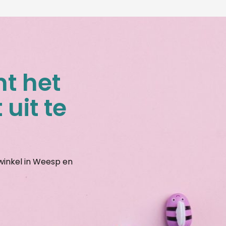
nt het
 uit te
gwinkel in Weesp en