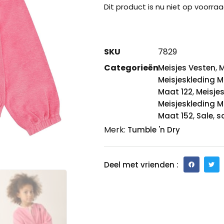
Dit product is nu niet op voorraa
SKU
7829
Categorieën
,
Meisjes Vesten
M
Meisjeskleding M
,
Maat 122
Meisje
Meisjeskleding 
,
,
Maat 152
Sale
s
Merk:
Tumble 'n Dry
Deel met vrienden :