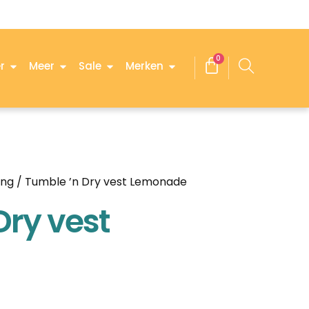
0
r
Meer
Sale
Merken
ing
/ Tumble ’n Dry vest Lemonade
Dry vest