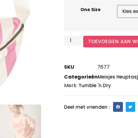
One Size
TOEVOEGEN AAN W
SKU
7677
Categorieën
Meisjes Heuptas
Merk:
Tumble 'n Dry
Deel met vrienden :