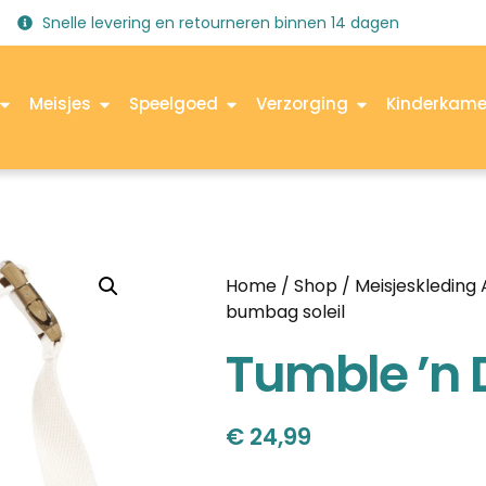
Snelle levering en retourneren binnen 14 dagen
Meisjes
Speelgoed
Verzorging
Kinderkame
Home
/
Shop
/
Meisjeskleding
bumbag soleil
Tumble ’n 
€
24,99