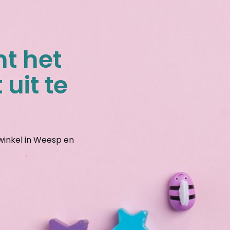
nt het
 uit te
gwinkel in Weesp en