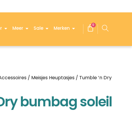
0
r
Meer
Sale
Merken
 Accessoires
/
Meisjes Heuptasjes
/ Tumble ’n Dry
Dry bumbag soleil