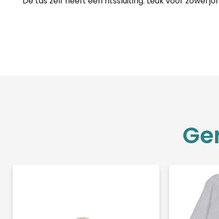
De tas zelf heeft een ritssluiting. Leuk voor zowel 
Ge