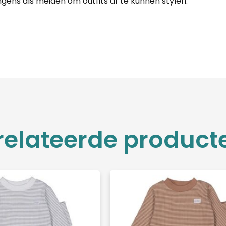
jongens als meiden om outfits af te kunnen stylen.
relateerde product