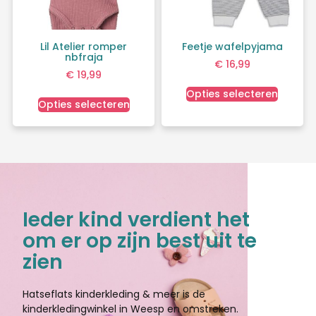
Lil Atelier romper
Feetje wafelpyjama
nbfraja
€
16,99
€
19,99
Opties selecteren
Opties selecteren
Ieder kind verdient het
om er op zijn best uit te
zien
Hatseflats kinderkleding & meer is de
kinderkledingwinkel in Weesp en omstreken.