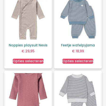
Noppies playsuit Nevis
Feetje wafelpyjama
€
29,95
€
18,99
Opties selecteren
Opties selecteren