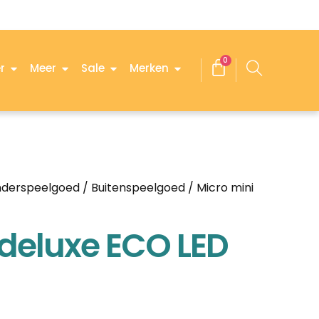
0
r
Meer
Sale
Merken
nderspeelgoed
/
Buitenspeelgoed
/ Micro mini
 deluxe ECO LED