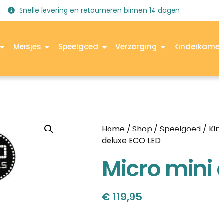
Snelle levering en retourneren binnen 14 dagen
Meisjes
Speelgoed
Verzorging
Kinderkame
Home
/
Shop
/
Speelgoed
/
Ki
deluxe ECO LED
Micro mini
€
119,95