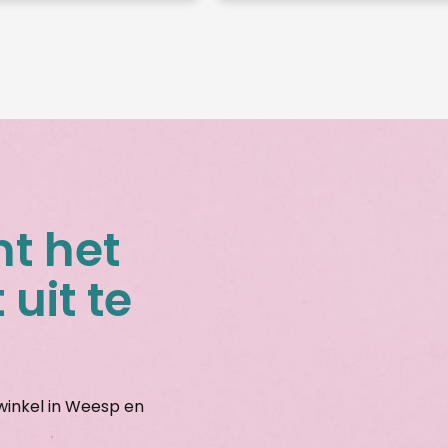
nt het
 uit te
gwinkel in Weesp en