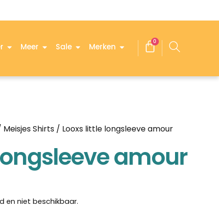
0
r
Meer
Sale
Merken
/
Meisjes Shirts
/ Looxs little longsleeve amour
e longsleeve amour
d en niet beschikbaar.