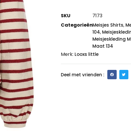
SKU
7173
Categorieën
,
Meisjes Shirts
Me
,
104
Meisjeskledi
Meisjeskleding M
Maat 134
Merk:
Looxs little
Deel met vrienden :