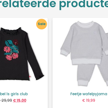
relateerde product
Sale
bel ls girls club
Feetje wafelpyjama
€
29,99
€
15,00
€
19,99