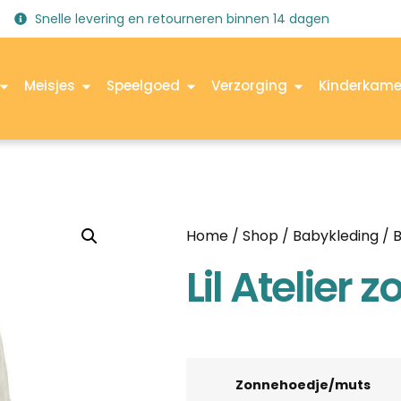
Snelle levering en retourneren binnen 14 dagen
Meisjes
Speelgoed
Verzorging
Kinderkame
Home
/
Shop
/
Babykleding
/
B
Lil Atelier
Zonnehoedje/muts