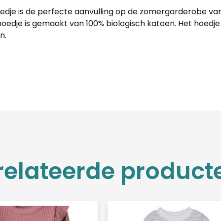
dje is de perfecte aanvulling op de zomergarderobe van je kl
ehoedje is gemaakt van 100% biologisch katoen. Het hoedj
n.
relateerde product