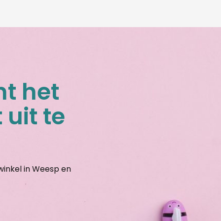
nt het
 uit te
gwinkel in Weesp en