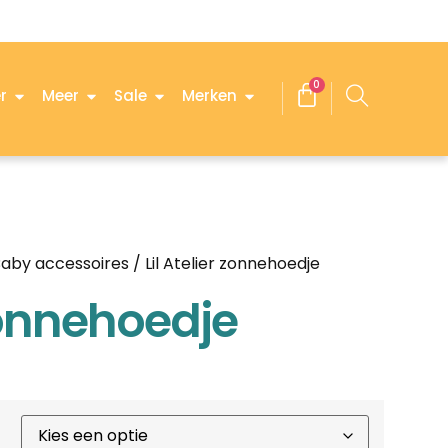
0
r
Meer
Sale
Merken
aby accessoires
/ Lil Atelier zonnehoedje
 zonnehoedje