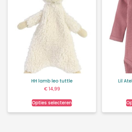
HH lamb leo tuttle
Lil At
€
14,99
Opties selecteren
Op