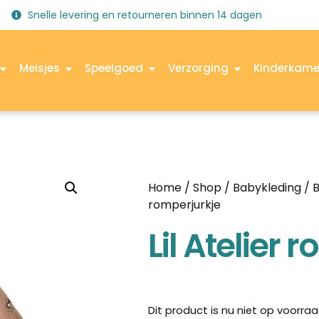
Snelle levering en retourneren binnen 14 dagen
Meisjes
Speelgoed
Verzorging
Kinderkame
Home
/
Shop
/
Babykleding
/
B
romperjurkje
Lil Atelier 
Dit product is nu niet op voorraa