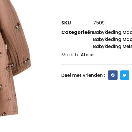
SKU
7509
Categorieën
Babykleding Maa
Babykleding Maa
Babykleding Mei
Merk:
Lil Atelier
Deel met vrienden :