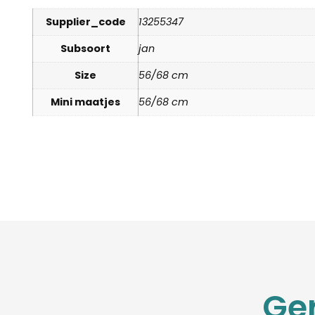
Supplier_code
13255347
Subsoort
jan
Size
56/68 cm
Mini maatjes
56/68 cm
Ge