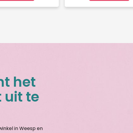
nt het
 uit te
gwinkel in Weesp en