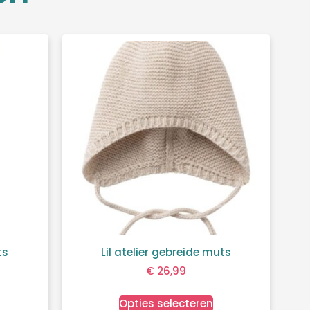
ts
Lil atelier gebreide muts
€
26,99
Opties selecteren