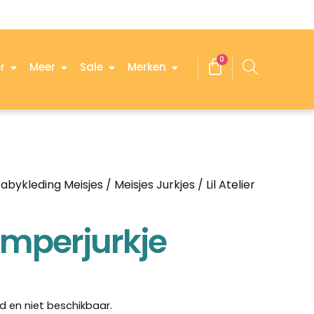
0
r
Meer
Sale
Merken
abykleding Meisjes
/
Meisjes Jurkjes
/ Lil Atelier
romperjurkje
d en niet beschikbaar.