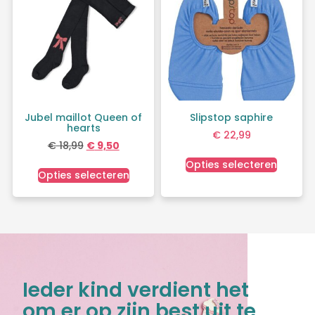
Jubel maillot Queen of
Slipstop saphire
hearts
€
22,99
€
18,99
€
9,50
Opties selecteren
Opties selecteren
Ieder kind verdient het
om er op zijn best uit te