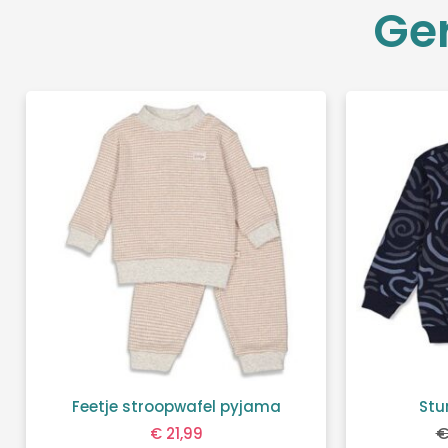
Ge
Feetje stroopwafel pyjama
Stu
€
21,99