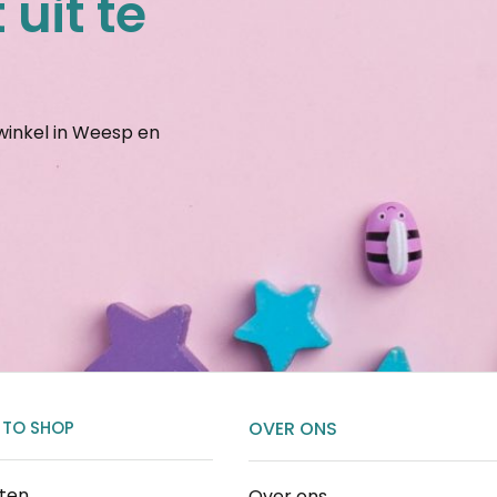
 uit te
gwinkel in Weesp en
 TO SHOP
OVER ONS
cten
Over ons