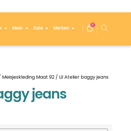
0
r
Meer
Sale
Merken
/
Meisjeskleding Maat 92
/ Lil Atelier baggy jeans
 baggy jeans