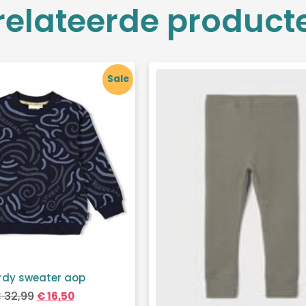
relateerde product
Sale
rdy sweater aop
€
32,99
€
16,50