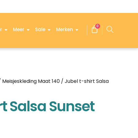
0
r
Meer
Sale
Merken
/
Meisjeskleding Maat 140
/ Jubel t-shirt Salsa
rt Salsa Sunset