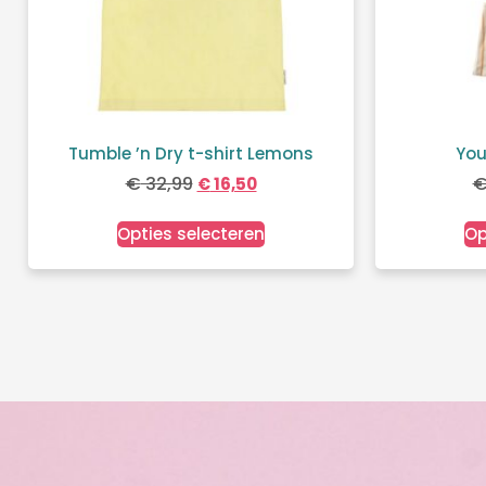
Tumble ’n Dry t-shirt Lemons
You
€
32,99
€
16,50
Opties selecteren
Op