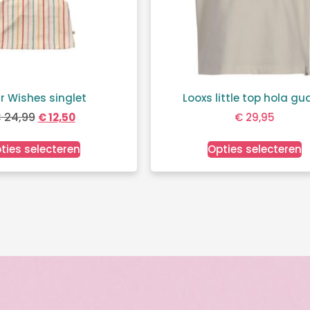
r Wishes singlet
Looxs little top hola g
€
24,99
€
12,50
€
29,95
ties selecteren
Opties selecteren