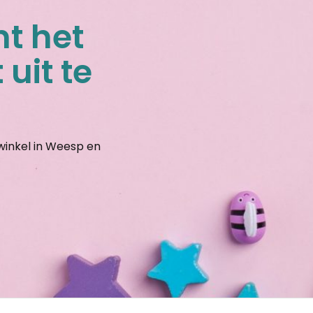
nt het
 uit te
gwinkel in Weesp en