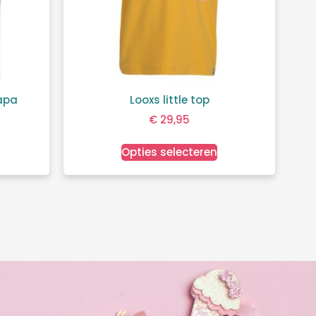
uapa
Looxs little top
€
29,95
Opties selecteren