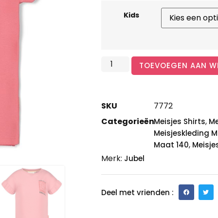
Kids
TOEVOEGEN AAN W
SKU
7772
Categorieën
,
Meisjes Shirts
Me
Meisjeskleding M
,
Maat 140
Meisje
Merk:
Jubel
Deel met vrienden :