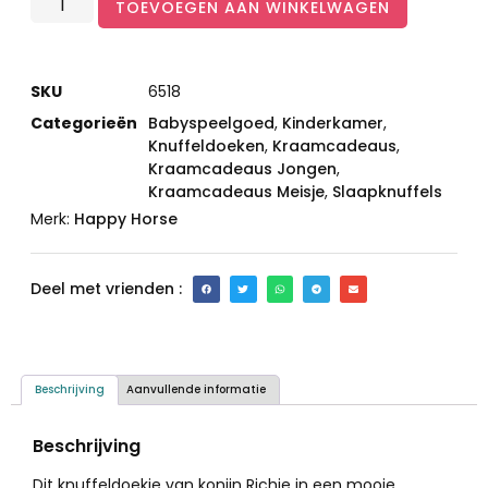
TOEVOEGEN AAN WINKELWAGEN
SKU
6518
Categorieën
Babyspeelgoed
,
Kinderkamer
,
Knuffeldoeken
,
Kraamcadeaus
,
Kraamcadeaus Jongen
,
Kraamcadeaus Meisje
,
Slaapknuffels
Merk:
Happy Horse
Deel met vrienden :
Beschrijving
Aanvullende informatie
Beschrijving
Dit knuffeldoekje van konijn Richie in een mooie