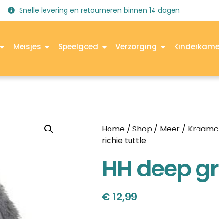
Snelle levering en retourneren binnen 14 dagen
Meisjes
Speelgoed
Verzorging
Kinderkame
Home
/
Shop
/
Meer
/
Kraamc
richie tuttle
HH deep gre
€
12,99