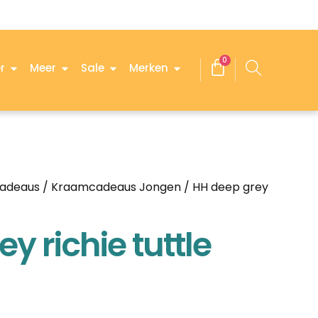
0
r
Meer
Sale
Merken
adeaus
/
Kraamcadeaus Jongen
/ HH deep grey
y richie tuttle