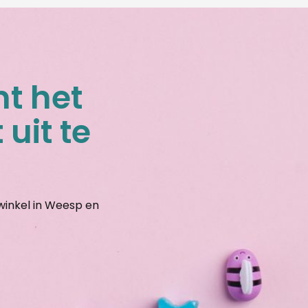
nt het
 uit te
gwinkel in Weesp en