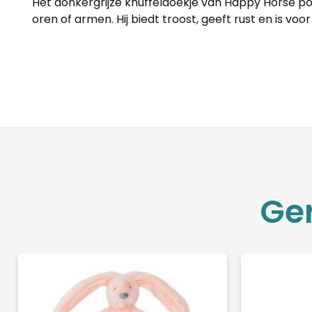
Het donkergrijze knuffeldoekje van Happy Horse popu
oren of armen. Hij biedt troost, geeft rust en is vo
Ge