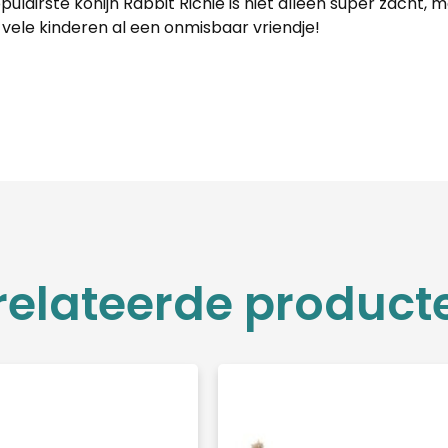
lairste konijn Rabbit Richie is niet alleen super zacht, 
or vele kinderen al een onmisbaar vriendje!
relateerde product