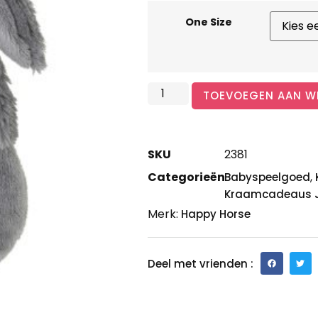
One Size
TOEVOEGEN AAN W
SKU
2381
Categorieën
,
Babyspeelgoed
Kraamcadeaus 
Merk:
Happy Horse
Deel met vrienden :