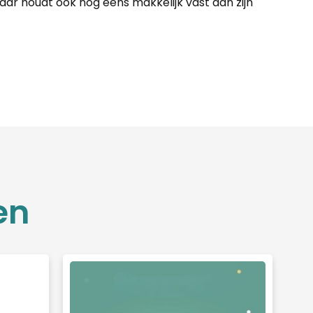
maar houdt ook nog eens makkelijk vast aan zijn
en