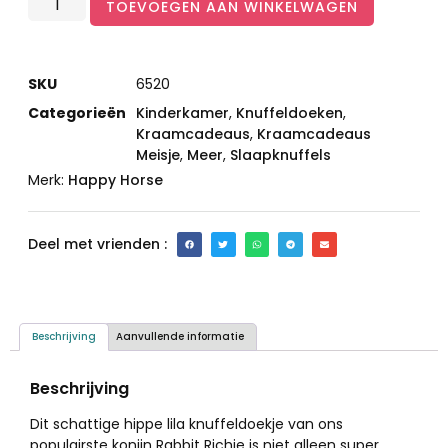
TOEVOEGEN AAN WINKELWAGEN
SKU
6520
Categorieën
Kinderkamer
,
Knuffeldoeken
,
Kraamcadeaus
,
Kraamcadeaus
Meisje
,
Meer
,
Slaapknuffels
Merk:
Happy Horse
Deel met vrienden :
Beschrijving
Aanvullende informatie
Beschrijving
Dit schattige hippe lila knuffeldoekje van ons
populairste konijn Rabbit Richie is niet alleen super