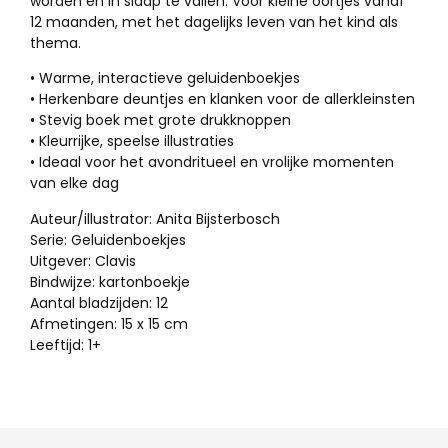
worden en in slaap te vallen. Voor kleine oortjes vanaf
12 maanden, met het dagelijks leven van het kind als
thema.
• Warme, interactieve geluidenboekjes
• Herkenbare deuntjes en klanken voor de allerkleinsten
• Stevig boek met grote drukknoppen
• Kleurrijke, speelse illustraties
• Ideaal voor het avondritueel en vrolijke momenten
van elke dag
Auteur/illustrator: Anita Bijsterbosch
Serie: Geluidenboekjes
Uitgever: Clavis
Bindwijze: kartonboekje
Aantal bladzijden: 12
Afmetingen: 15 x 15 cm
Leeftijd: 1+