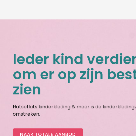
Ieder kind verdie
om er op zijn best
zien
Hatseflats kinderkleding & meer is de kinderkledin
omstreken.
NAAR TOTALE AANBOD