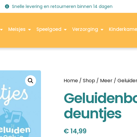
Snelle levering en retourneren binnen 14 dagen
Meisjes
Speelgoed
Verzorging
Kinderkame
Home
/
Shop
/
Meer
/
Geluid
Geluidenbo
deuntjes
€
14,99