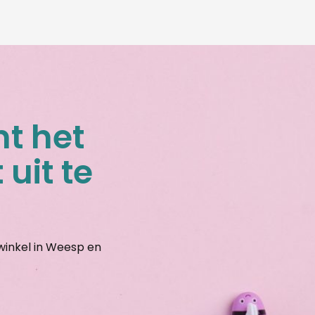
nt het
 uit te
gwinkel in Weesp en