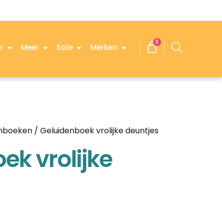
0
r
Meer
Sale
Merken
enboeken
/ Geluidenboek vrolijke deuntjes
ek vrolijke