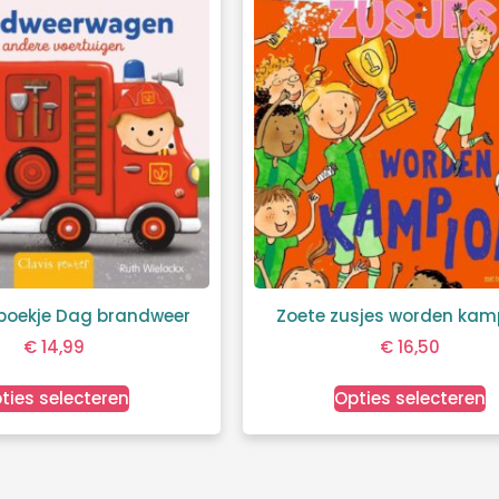
boekje Dag brandweer
Zoete zusjes worden kam
€
14,99
€
16,50
ties selecteren
Opties selecteren