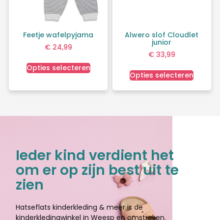
Feetje wafelpyjama
Alwero slof Cloudlet
junior
€
24,99
€
33,99
Opties selecteren
Opties selecteren
Ieder kind verdient het
om er op zijn best uit te
zien
Hatseflats kinderkleding & meer is de
kinderkledingwinkel in Weesp en omstreken.