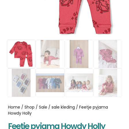
Home
/
Shop
/
Sale
/
sale kleding
/ Feetje pyjama
Howdy Holly
Feetje pyjama Howdy Holly