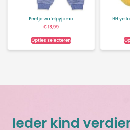
Feetje wafelpyjama
HH yello
€
18,99
Opties selecteren
Op
Ieder kind verdie