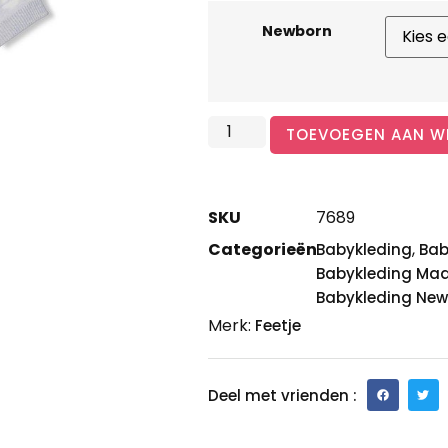
Newborn
TOEVOEGEN AAN W
SKU
7689
Categorieën
,
Babykleding
Bab
Babykleding Maa
Babykleding Ne
Merk:
Feetje
Deel met vrienden :