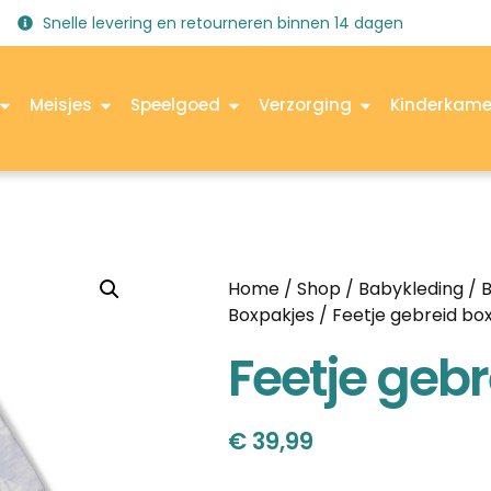
Snelle levering en retourneren binnen 14 dagen
Meisjes
Speelgoed
Verzorging
Kinderkame
Home
/
Shop
/
Babykleding
/
B
Boxpakjes
/ Feetje gebreid bo
Feetje geb
€
39,99