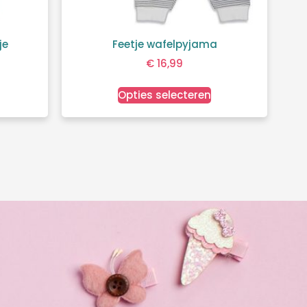
je
Feetje wafelpyjama
€
16,99
Opties selecteren