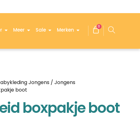
0
r
Meer
Sale
Merken
abykleding Jongens
/
Jongens
xpakje boot
reid boxpakje boot