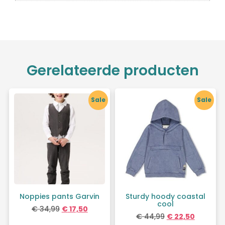
Gerelateerde producten
Sale
Sale
Noppies pants Garvin
Sturdy hoody coastal
cool
€
34,99
€
17,50
€
44,99
€
22,50