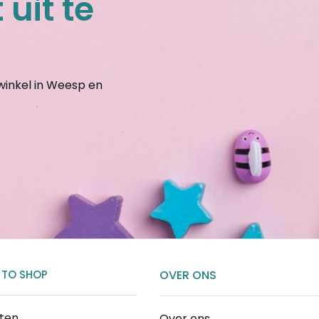
 uit te
gwinkel in Weesp en
 TO SHOP
OVER ONS
cten
Over ons