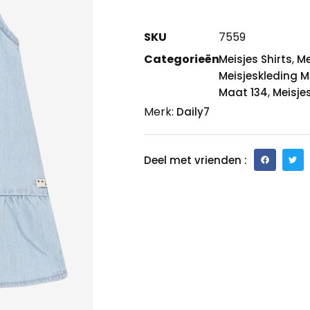
SKU
7559
Categorieën
,
Meisjes Shirts
Me
Meisjeskleding M
,
Maat 134
Meisje
Merk:
Daily7
Deel met vrienden :