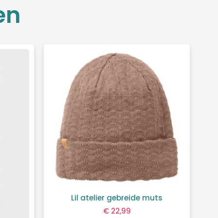
en
Lil atelier gebreide muts
€
22,99