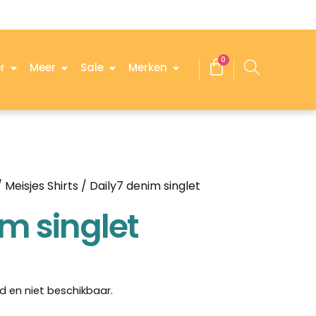
0
r
Meer
Sale
Merken
/
Meisjes Shirts
/ Daily7 denim singlet
m singlet
d en niet beschikbaar.