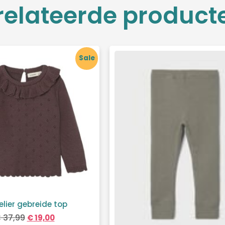
relateerde product
Sale
telier gebreide top
€
37,99
€
19,00