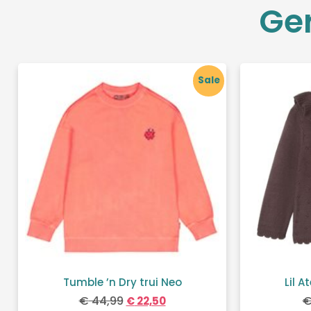
Ge
Sale
Tumble ’n Dry trui Neo
Lil A
€
44,99
€
22,50