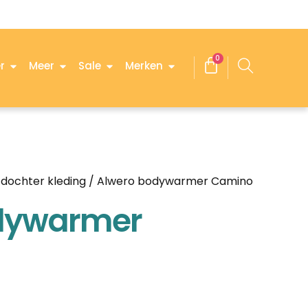
0
r
Meer
Sale
Merken
dochter kleding
/ Alwero bodywarmer Camino
dywarmer