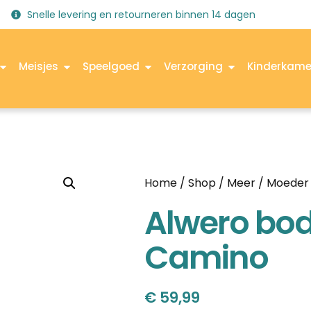
Snelle levering en retourneren binnen 14 dagen
Meisjes
Speelgoed
Verzorging
Kinderkame
Home
/
Shop
/
Meer
/
Moeder 
Alwero bo
Camino
€
59,99