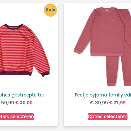
Sale
shes gestreepte trui
Feetje pyjama family edi
59,99
€
39,99
€
30,00
€
27,99
ties selecteren
Opties selecteren