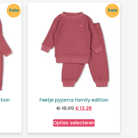
Sale
Sale
tion
Feetje pyjama family edition
€
18,99
€
13,29
Opties selecteren