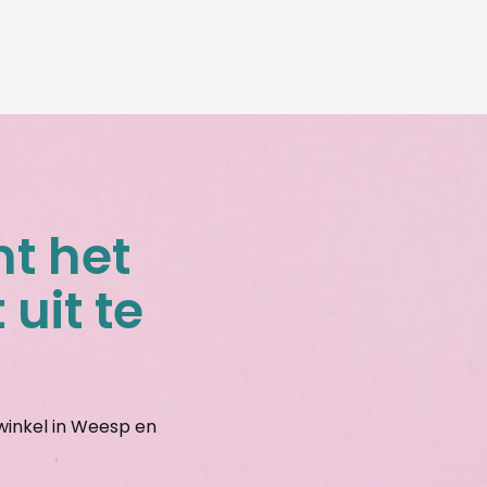
nt het
 uit te
gwinkel in Weesp en