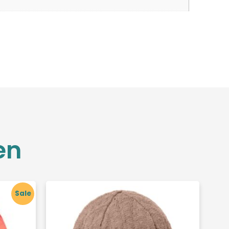
en
Sale