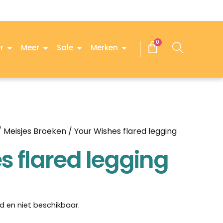
0
r
Meer
Sale
Merken
/
Meisjes Broeken
/ Your Wishes flared legging
s flared legging
d en niet beschikbaar.