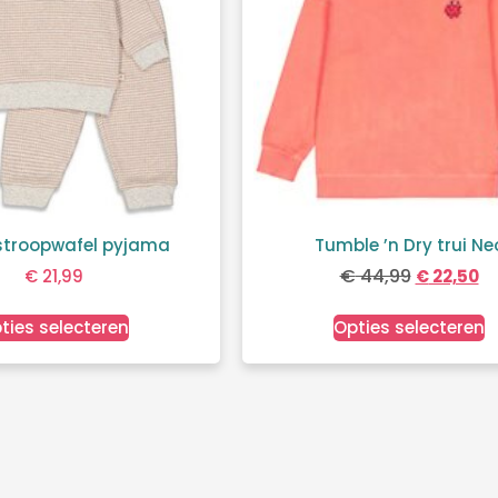
 stroopwafel pyjama
Tumble ’n Dry trui Ne
€
44,99
€
21,99
€
22,50
ties selecteren
Opties selecteren