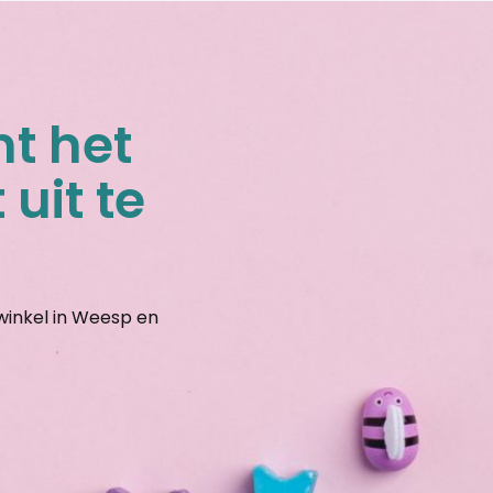
nt het
 uit te
gwinkel in Weesp en