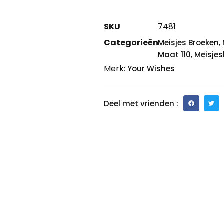
SKU
7481
Categorieën
,
Meisjes Broeken
,
Maat 110
Meisjes
Merk:
Your Wishes
Deel met vrienden :