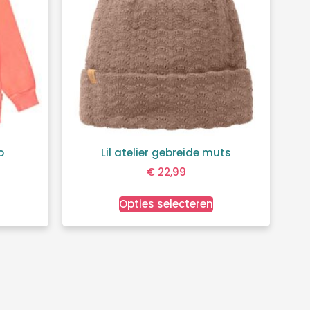
o
Lil atelier gebreide muts
€
22,99
Opties selecteren